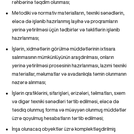
rəhbərinə təqdim olunması;
Metodiki və normativ materialların, texniki sənədlərin,
eləcə də işlənib hazırlanmış layihə və proqramların
yerinə yetirilməsi üçün tədbirlər və təkliflərin işlənib
hazırlanması;
İşlərin, xidmətlərin görülmə müddətlərinin ixtisara
salınmasının mümkünlüyünün araşdırılması, onların
yerinə yetirilməsi prosesinin hazırlanması, lazımi texniki
materiallar, məlumatlar və avadanlıqla təmin olunmanın
nəzərə alınması;
İşlərin qrafiklərini, sifarişləri, ərizələri, təlimatları, sxem
və digər texniki sənədləri tərtib edilməsi, eləcə də
təsdiq olunmuş forma və müəyyən olunmuş müddətlər
üzrə qoyulmuş hesabatların tərtib edilməsi;
İnşa olunacaq obyektlər üzrə komplektləşdirilmiş