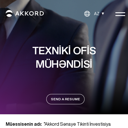
AZ
TEXNIKI OFIS
MÜHƏNDISI
SEND A RESUME
Müəssisənin adı:
“Akkord Sənaye Tikinti İnvestisiya