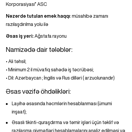
Korporasiyası” ASC
Nəzərdə tutulan əmək haqqı
: müsahibə zamanı
razılaşdırılma yolu ilə
Əsas iş yeri:
Ağstafa rayonu
Namizədə dair tələblər:
• Ali təhsil;
• Minimum 2 il müvafiq sahədə iş təcrübəsi;
• Dil: Azərbaycan ; İngilis və Rus dilləri ( arzuolunandır)
Əsas vəzifə öhdəlikləri:
Layihə əsasında həcmlərin hesablanması (ümumi
inşaat);
Əsaslı tikinti-quraşdırma və təmir işləri üçün təklif və
razılaşma qiymətləri hesablamalarını analiz edilməsi və