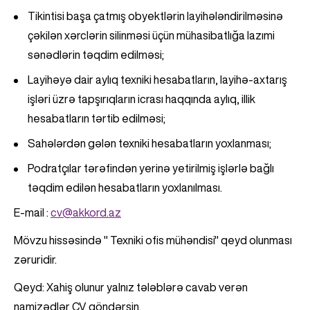
Tikintisi başa çatmış obyektlərin layihələndirilməsinə
çəkilən xərclərin silinməsi üçün mühasibatlığa lazımi
sənədlərin təqdim edilməsi;
Layihəyə dair aylıq texniki hesabatların, layihə-axtarış
işləri üzrə tapşırıqların icrası haqqında aylıq, illik
hesabatların tərtib edilməsi;
Sahələrdən gələn texniki hesabatların yoxlanması;
Podratçılar tərəfindən yerinə yetirilmiş işlərlə bağlı
təqdim edilən hesabatların yoxlanılması.
E-mail :
cv@akkord.az
Mövzu hissəsində " Texniki ofis mühəndisi" qeyd olunması
zəruridir.
Qeyd: Xahiş olunur yalnız tələblərə cavab verən
namizədlər CV göndərsin.