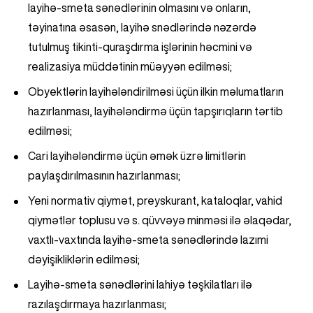
layihə-smeta sənədlərinin olmasını və onların,
təyinatına əsasən, layihə snədlərində nəzərdə
tutulmuş tikinti-quraşdırma işlərinin həcmini və
realizasiya müddətinin müəyyən edilməsi;
Obyektlərin layihələndirilməsi üçün ilkin məlumatların
hazırlanması, layihələndirmə üçün tapşırıqların tərtib
edilməsi;
Cari layihələndirmə üçün əmək üzrə limitlərin
paylaşdırılmasının hazırlanması;
Yeni normativ qiymət, preyskurant, kataloqlar, vahid
qiymətlər toplusu və s. qüvvəyə minməsi ilə əlaqədar,
vaxtlı-vaxtında layihə-smeta sənədlərində lazımi
dəyişikliklərin edilməsi;
Layihə-smeta sənədlərini lahiyə təşkilatları ilə
razılaşdırmaya hazırlanması;