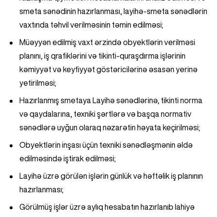
smeta sənədinin hazırlanması, layihə-smeta sənədlərin
vaxtında təhvil verilməsinin təmin edilməsi;
Müəyyən edilmiş vaxt ərzində obyektlərin verilməsi
planını, iş qrafiklərini və tikinti-quraşdırma işlərinin
kəmiyyət və keyfiyyət göstəricilərinə əsasən yerinə
yetirilməsi;
Hazırlanmış smetaya Layihə sənədlərinə, tikinti norma
və qaydalarına, texniki şərtlərə və başqa normativ
sənədlərə uyğun olaraq nəzarətin həyata keçirilməsi;
Obyektlərin inşası üçün texniki sənədləşmənin əldə
edilməsində iştirak edilməsi;
Layihə üzrə görülən işlərin günlük və həftəlik iş planının
hazırlanması;
Görülmüş işlər üzrə aylıq hesabatın hazırlanıb lahiyə