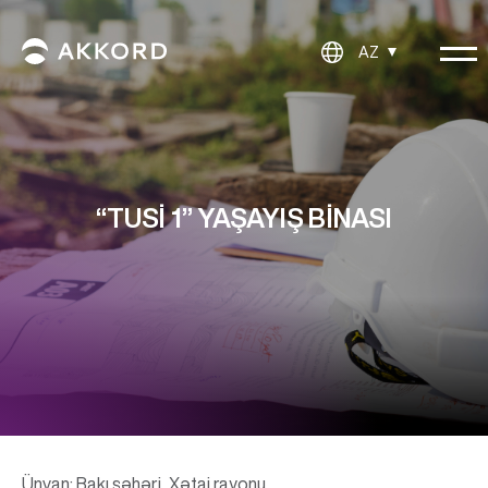
AZ
“TUSI 1” YAŞAYIŞ BINASI
Ünvan: Bakı şəhəri, Xətai rayonu