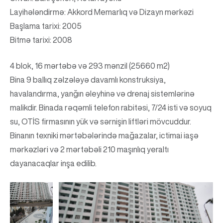
Layihələndirmə: Akkord Memarlıq və Dizayn mərkəzi
Başlama tarixi: 2005
Bitmə tarixi: 2008
4 blok, 16 mərtəbə və 293 mənzil (25660 m2)
Bina 9 ballıq zəlzələyə davamlı konstruksiya,
havalandırma, yanğın əleyhinə və drenaj sistemlərinə
malikdir. Binada rəqəmli telefon rabitəsi, 7/24 isti və soyuq
su, OTİS firmasının yük və sərnişin liftləri mövcuddur.
Binanın texniki mərtəbələrində mağazalar, ictimai iaşə
mərkəzləri və 2 mərtəbəli 210 maşınlıq yeraltı
dayanacaqlar inşa edilib.