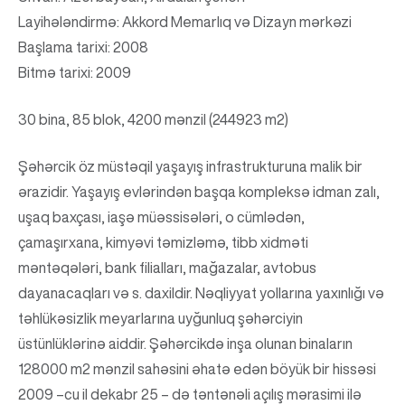
Layihələndirmə: Akkord Memarlıq və Dizayn mərkəzi
Başlama tarixi: 2008
Bitmə tarixi: 2009
30 bina, 85 blok, 4200 mənzil (244923 m2)
Şəhərcik öz müstəqil yaşayış infrastrukturuna malik bir
ərazidir. Yaşayış evlərindən başqa kompleksə idman zalı,
uşaq baxçası, iaşə müəssisələri, o cümlədən,
çamaşırxana, kimyəvi təmizləmə, tibb xidməti
məntəqələri, bank filialları, mağazalar, avtobus
dayanacaqları və s. daxildir. Nəqliyyat yollarına yaxınlığı və
təhlükəsizlik meyarlarına uyğunluq şəhərciyin
üstünlüklərinə aiddir. Şəhərcikdə inşa olunan binaların
128000 m2 mənzil sahəsini əhatə edən böyük bir hissəsi
2009 –cu il dekabr 25 – də təntənəli açılış mərasimi ilə