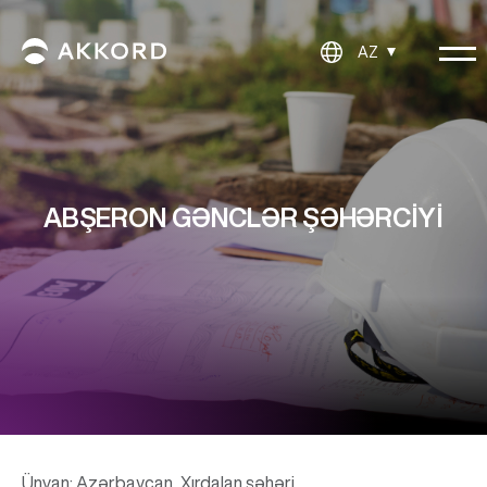
AZ
ABŞERON GƏNCLƏR ŞƏHƏRCIYI
Ünvan: Azərbaycan, Xırdalan şəhəri