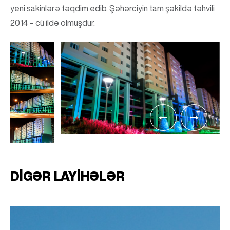
yeni sakinlərə təqdim edib. Şəhərciyin tam şəkildə təhvili
2014 – cü ildə olmuşdur.
DIGƏR LAYIHƏLƏR