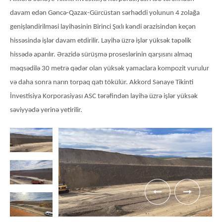
davam edən Gəncə-Qazax-Gürcüstan sərhəddi yolunun 4 zolağa
genişləndirilməsi layihəsinin Birinci Şıxlı kəndi ərazisindən keçən
hissəsində işlər davam etdirilir. Layihə üzrə işlər yüksək təpəlik
hissədə aparılır. Ərazidə sürüşmə proseslərinin qarşısını almaq
məqsədilə 30 metrə qədər olan yüksək yamaclara kompozit vurulur
və daha sonra narın torpaq qatı tökülür. Akkord Sənaye Tikinti
İnvestisiya Korporasiyası ASC tərəfindən layihə üzrə işlər yüksək
səviyyədə yerinə yetirilir.