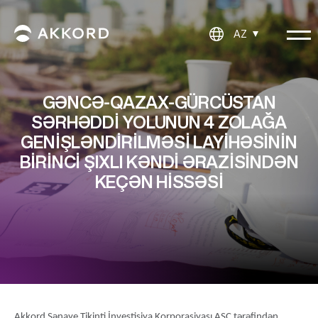
AZ
GƏNCƏ-QAZAX-GÜRCÜSTAN
SƏRHƏDDI YOLUNUN 4 ZOLAĞA
GENIŞLƏNDIRILMƏSI LAYIHƏSININ
BIRINCI ŞIXLI KƏNDI ƏRAZISINDƏN
KEÇƏN HISSƏSI
Akkord Sənaye Tikinti İnvestisiya Korporasiyası ASC tərəfindən