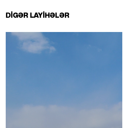
DIGƏR LAYIHƏLƏR