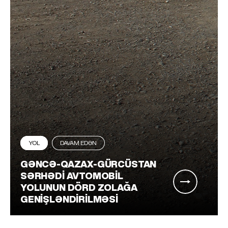
YOL
DAVAM EDƏN
GƏNCƏ-QAZAX-GÜRCÜSTAN
SƏRHƏDI AVTOMOBIL
YOLUNUN DÖRD ZOLAĞA
GENIŞLƏNDIRILMƏSI